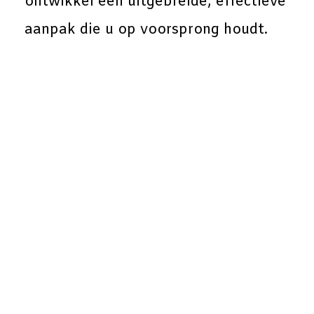
ontwikkel een uitgebreide, effectieve
aanpak die u op voorsprong houdt.
Op maat
Ready-made
gemaakte
Oplossingen
Oplossingen
Kennismanagement
Leermanagement
&
Systemen
Kennismanagement