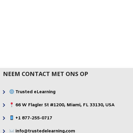
VERTALING
Prestatie
EN
Ondersteuning
LOKALISATIE
& Communicatie
NEEM CONTACT MET ONS OP
Trusted eLearning
66 W Flagler St #1200, Miami, FL 33130, USA
+1 877-255-0717
info@trustedelearning.com