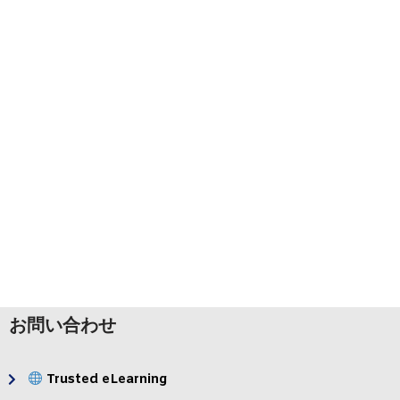
ラーニング・マネジ
変革管理
メント・
&
システムズ
知識管理
パフォーマンスサポ
翻訳
ート
&
＆コミュニケーショ
ローカリゼーション
ン
お問い合わせ
Trusted eLearning