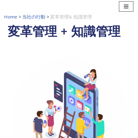
Home
コ
>
当社の行動
>
変革管理& 知識管理
ン
変革管理 + 知識管理
テ
ン
ツ
に
ス
キ
ッ
プ