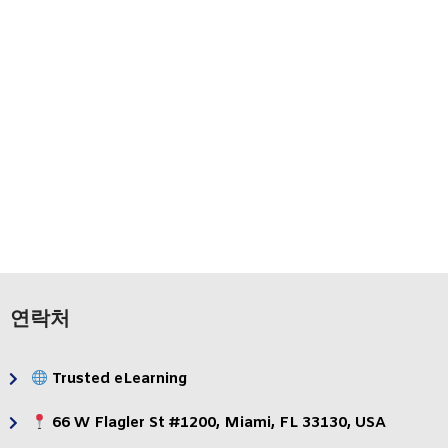
시스템
지식 관리
번역
성과 지원
및
및
현지화
커뮤니케이션
연락처
Trusted eLearning
66 W Flagler St #1200, Miami, FL 33130, USA