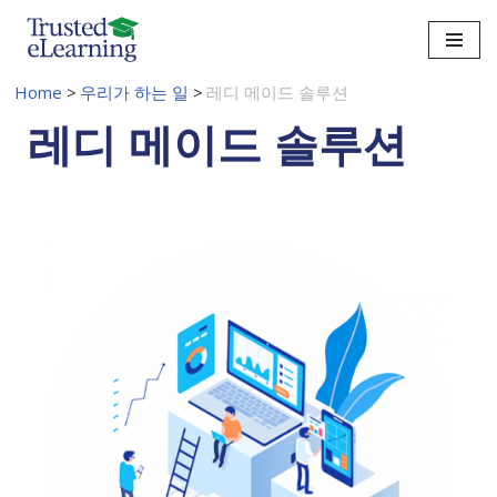
콘
텐
Home
>
우리가 하는 일
>
레디 메이드 솔루션
츠
레디 메이드 솔루션
로
건
너
뛰
기