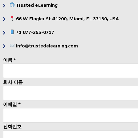
Trusted eLearning
66 W Flagler St #1200, Miami, FL 33130, USA
+1 877-255-0717
info@trustedelearning.com
이름 *
회사 이름
이메일 *
전화번호