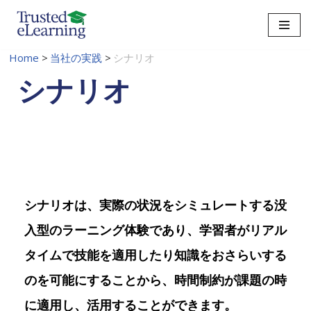
コ
ン
Home
>
当社の実践
>
シナリオ
テ
シナリオ
ン
ツ
に
ス
キ
ッ
プ
シナリオは、実際の状況をシミュレートする没
入型のラーニング体験であり、学習者がリアル
タイムで技能を適用したり知識をおさらいする
のを可能にすることから、時間制約が課題の時
に適用し、活用することができます。