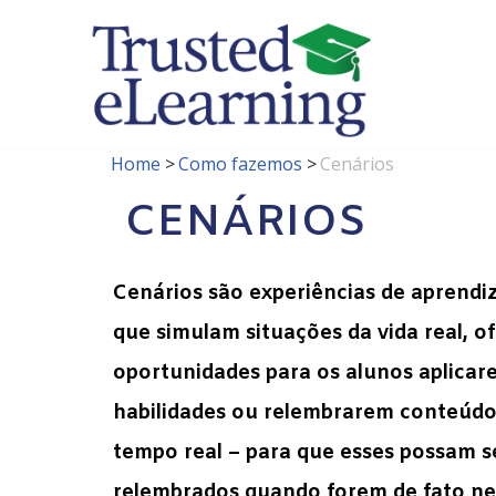
Pular
para
o
conteúdo
Home
>
Como fazemos
>
Cenários
CENÁRIOS
Cenários são experiências de aprendi
que simulam situações da vida real, 
oportunidades para os alunos aplicar
habilidades ou relembrarem conteúdo
tempo real – para que esses possam s
relembrados quando forem de fato ne