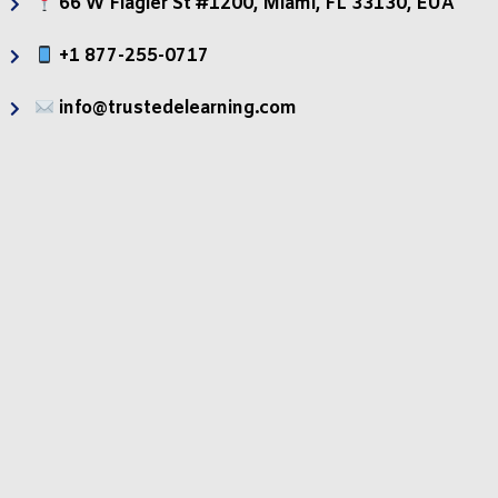
66 W Flagler St #1200, Miami, FL 33130, EUA
+1 877-255-0717
info@trustedelearning.com