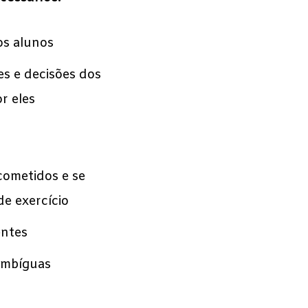
os alunos
es e decisões dos
r eles
cometidos e se
e exercício
entes
ambíguas