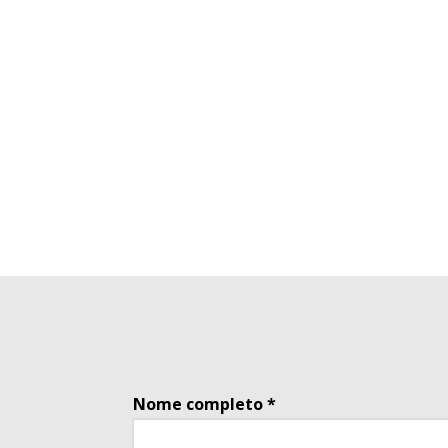
CENÁRIOS
INFOGRÁFICOS
PROGR
e
DE
PDFs
APREND
INTERATIVOS
COMBI
Nome completo *