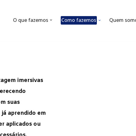
O que fazemos
Como fazemos
Quem som
zagem imersivas
oferecendo
em suas
 já aprendido em
er aplicados ou
cessários.