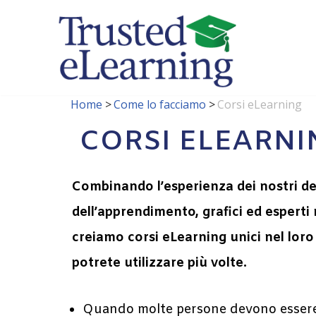
Vai
al
contenuto
Home
>
Come lo facciamo
>
Corsi eLearning
CORSI ELEARNI
Combinando l’esperienza dei nostri d
dell’apprendimento, grafici ed esperti 
creiamo corsi eLearning unici nel lor
potrete utilizzare più volte.
Quando molte persone devono esser