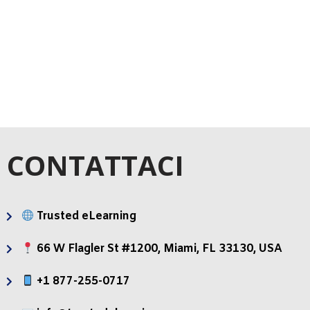
CORSI
VIDEO
ELEARNING
FORMATIVI
CONTATTACI
Trusted eLearning
66 W Flagler St #1200, Miami, FL 33130, USA
+1 877-255-0717