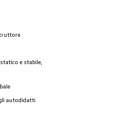
struttore
tatico e stabile,
obale
li autodidatti