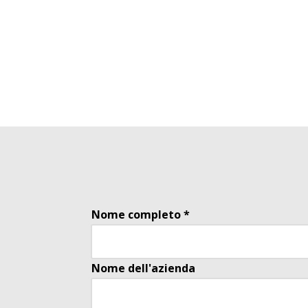
SCENARI
INFOGRAFICHE
PROGR
E
DI
PDF
APPREN
INTERATTIVI
MIS
Nome completo *
Nome dell'azienda