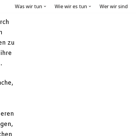
Was wir tun
Wie wir es tun
Wer wir sind
rch
n
en zu
ihre
.
nche,
ieren
ngen,
ichen