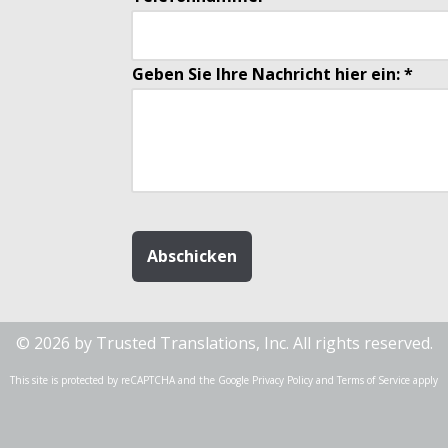
Geben Sie Ihre Nachricht hier ein: *
© 2026
by Trusted Translations, Inc. All rights reserved.
This site is protected by reCAPTCHA and the Google
Privacy Policy
and
Terms of Service
apply